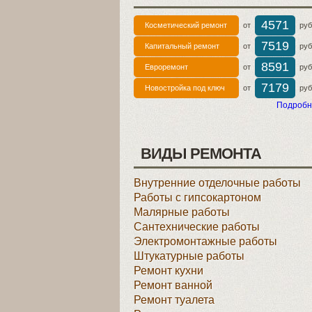
4571
Косметический ремонт
от
руб 
7519
Капитальный ремонт
от
руб 
8591
Евроремонт
от
руб 
7179
Новостройка под ключ
от
руб 
Подробн
ВИДЫ РЕМОНТА
Внутренние отделочные работы
Работы с гипсокартоном
Малярные работы
Сантехнические работы
Электромонтажные работы
Штукатурные работы
Ремонт кухни
Ремонт ванной
Ремонт туалета