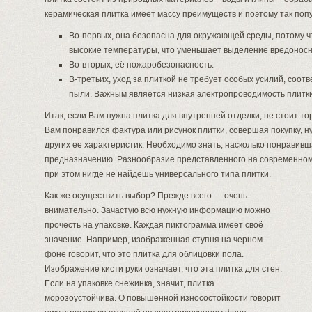
керамическая плитка имеет массу преимуществ и поэтому так по
Во-первых, она безопасна для окружающей среды, потому ч
высокие температуры, что уменьшает выделение вредоносн
Во-вторых, её пожаробезопасность.
В-третьих, уход за плиткой не требует особых усилий, соот
пыли. Важным является низкая электропроводимость плитки
Итак, если Вам нужна плитка для внутренней отделки, не стоит то
Вам понравился фактура или рисунок плитки, совершая покупку, 
других ее характеристик. Необходимо знать, насколько понравив
предназначению. Разнообразие представленного на современном 
при этом нигде не найдешь универсального типа плитки.
Как же осуществить выбор? Прежде всего — очень
внимательно. Зачастую всю нужную информацию можно
прочесть на упаковке. Каждая пиктограмма имеет своё
значение. Например, изображенная ступня на черном
фоне говорит, что это плитка для облицовки пола.
Изображение кисти руки означает, что эта плитка для стен.
Если на упаковке снежинка, значит, плитка
морозоустойчива. О повышенной износостойкости говорит