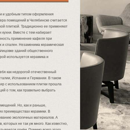
м и удобным типом оформления
ера помещений в Челябинске считается
кой плиткой. Традиционно ее применяют
и кухни. Вместе с тем набирает
рность применение кафеля при
 и спален. Незаменима керамическая
блицовке зданий общественного
рой используется керамика и
ебя как недорогой отечественный
Италии, Испании и Германии. В таком
ртир с использованием плитки прошла
ий о том, как правильно выбрать
мещений. Но, как и раньше,
их преимуществах керамики. В
ованию экологичных материалов. А
 которых не так уж много. Как известно,
тывается огнём. Помимо всего этого,