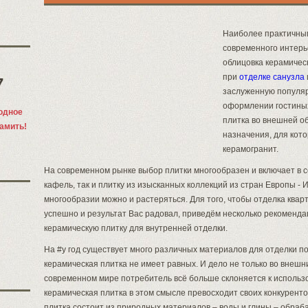
Наиболее практичны
современного интерь
облицовка керамичес
при
отделке санузла
7
заслуженную популя
оформлении гостиных
одное
плитка во внешней о
памить!
назначения, для кото
керамогранит.
На современном рынке выбор плитки многообразен и включает в с
кафель, так и плитку из изысканных коллекций из стран Европы - 
многообразии можно и растеряться. Для того, чтобы отделка ква
успешно и результат Вас радовал, приведём несколько рекомендац
керамическую плитку для внутренней отделки.
На #y год существует много различных материалов для отделки по
керамическая плитка не имеет равных. И дело не только во внешн
современном мире потребитель всё больше склоняется к использ
керамическая плитка в этом смысле превосходит своих конкурентов,
плитка состоит из природных материалов – воды и глины – обраба