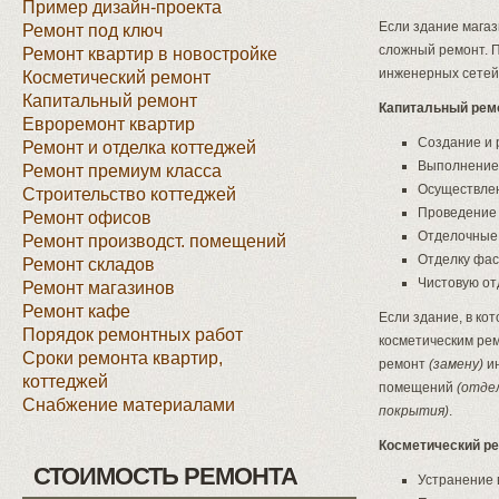
Пример дизайн-проекта
Если здание магаз
Ремонт под ключ
сложный ремонт. П
Ремонт квартир в новостройке
инженерных сетей, 
Косметический ремонт
Капитальный ремонт
Капитальный ремо
Евроремонт квартир
Создание и 
Ремонт и отделка коттеджей
Выполнение
Ремонт премиум класса
Осуществлен
Строительство коттеджей
Проведение
Ремонт офисов
Отделочные
Ремонт производст. помещений
Отделку фас
Ремонт складов
Чистовую от
Ремонт магазинов
Ремонт кафе
Если здание, в ко
Порядок ремонтных работ
косметическим ре
Сроки ремонта квартир,
ремонт
(замену)
ин
коттеджей
помещений
(отде
Снабжение материалами
покрытия)
.
Косметический ре
СТОИМОСТЬ РЕМОНТА
Устранение 