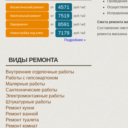
Проведение
4571
Осуществлен
Косметический ремонт
от
руб / м2
Исправление
7519
Капитальный ремонт
от
руб / м2
Смета ремонта м
8591
Евроремонт
от
руб / м2
Составление сметы
7179
Новостройка под ключ
от
руб / м2
ремонта магазина
Подробнее »
ВИДЫ РЕМОНТА
Внутренние отделочные работы
Работы с гипсокартоном
Малярные работы
Сантехнические работы
Электромонтажные работы
Штукатурные работы
Ремонт кухни
Ремонт ванной
Ремонт туалета
Ремонт комнат