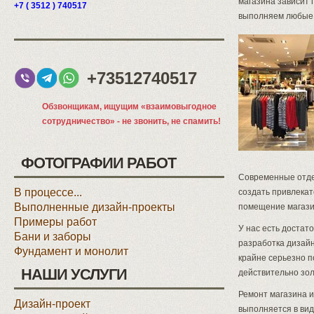
магазина зависит 
+7 ( 3512 ) 740517
выполняем любые в
+73512740517
Обзвонщикам, ищущим «взаимовыгодное
сотрудничество» - не звонить, не спамить!
ФОТОГРАФИИ РАБОТ
Современные отде
В процессе...
создать привлекат
Выполненные дизайн-проекты
помещение магазин
Примеры работ
У нас есть достат
Бани и заборы
разработка дизайн
Фундамент и монолит
крайне серьезно п
НАШИ УСЛУГИ
действительно зол
Ремонт магазина и
Дизайн-проект
выполняется в вид