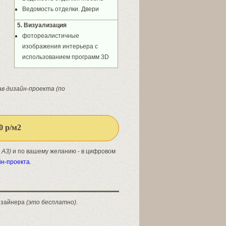
Ведомость отделки. Двери
5. Визуализация
фотореалистичные
изображения интерьера с
использованием программ 3D
в дизайн-проекта (по
0 р/м
2
 А3)
и по вашему желанию - в цифровом
йн-проекта
.
дизайнера
(это бесплатно)
.