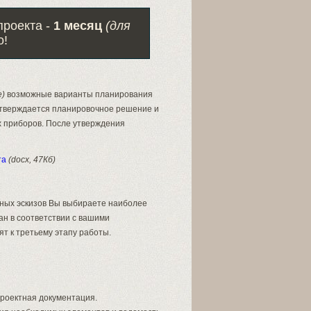
проекта -
1 месяц
(для
о!
е)
возможные варианты планирования
 утверждается планировочное решение и
х приборов. После утверждения
та
(docx, 47Кб)
нных эскизов Вы выбираете наиболее
ан в соответствии с вашими
т к третьему этапу работы.
роектная документация.