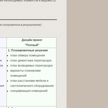
ция необходимых элементов и ведомость
то получается в результате)
.
Дизайн проект
"Полный"
1. Планировочные решения
план обмера помещения
ок
план демонтажа перегородок
ок
план возводимых перегородок
варианты планировки
помещений
план расстановки мебели и
ния
сантехнического оборудования
спецификация помещений