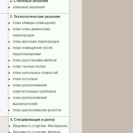
2. Стилевые решения
эскизные решения
3. Технологические решения
план обмера помещения
план план демонтажа
перегородок
план монтажа перегородок
план помещения после
перепланировки
план расстановки мебели
план теплых полов
план напольных покрытий
план потолков
план расположения
осветительных приборов
план расположения
выключателей
к
план расположения розеток
4. Спецификация и декор
Ведомость отделки. Материалы
Ведомость отделки. Мебель