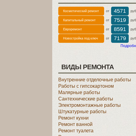
4571
Косметический ремонт
от
руб 
7519
Капитальный ремонт
от
руб 
8591
Евроремонт
от
руб 
7179
Новостройка под ключ
от
руб 
Подробн
ВИДЫ РЕМОНТА
Внутренние отделочные работы
Работы с гипсокартоном
Малярные работы
Сантехнические работы
Электромонтажные работы
Штукатурные работы
Ремонт кухни
Ремонт ванной
Ремонт туалета