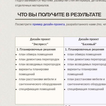
Подготавливаются чертежи, развертки стен интерьера, детализа
отделочных материалов.
ЧТО ВЫ ПОЛУЧИТЕ В РЕЗУЛЬТАТЕ
Посмотрите
пример дизайн-проекта
, разработанного нами
(то, ч
Дизайн проект
Дизайн проект
"Экспресс"
"Базовый"
1. Планировочные решения
1. Планировочные решения
план обмера помещения
план обмера помещения
план демонтажа перегородок
план демонтажа перегород
план возводимых перегородок
план возводимых перегород
варианты планировки
варианты планировки
помещений
помещений
план расстановки мебели и
план расстановки мебели и
сантехнического оборудования
сантехнического оборудова
спецификация помещений
спецификация помещений