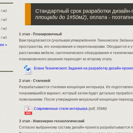
Стандартный срок разработки дизайн-
/ м2
площади до 1#50м2)
, оплата - поэтапн
/ м2
/ м2
1 этап - Планировочный
/ м2
Вам предлагаются
(учитывая утвержденное Техническое Задани
ее »
пространства, его зонирования и перепланировки. Обсудается и
расстановка мебели, сантехнического оборудования и технически
планировочного решения переходят ко второму этапу.
Бланк Технического Задания на разработку дизайн-проек
2 этап - Стилевой
Разрабатывается стилевая концепция интерьера. Из подготовле
понравившийся вариант, который затем будет детально проработ
пожеланиями. После утверждения визуальной концепции переходя
Современные стили интерьера
(pdf, 35Мб)
3 этап - Инженерно-технологический
Согласно выбранному составу дизайн-проекта разрабатывается п