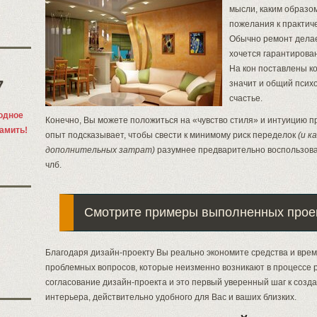
мысли, каким образом
пожелания к практич
Обычно ремонт делае
хочется гарантирова
На кон поставлены к
7
значит и общий психо
счастье.
одное
Конечно, Вы можете положиться на «чувство стиля» и интуицию п
памить!
опыт подсказывает, чтобы свести к минимому риск переделок
(и к
дополнительных затрат)
разумнее предварительно воспользова
члб.
Смотрите примеры выполненных прое
Благодаря дизайн-проекту Вы реально экономите средства и вре
проблемных вопросов, которые неизменно возникают в процессе 
согласование дизайн-проекта и это первый уверенный шаг к созд
интерьера, действительно удобного для Вас и ваших близких.