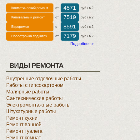
4571
Косметический ремонт
от
руб / м2
7519
Капитальный ремонт
от
руб / м2
8591
Евроремонт
от
руб / м2
7179
Новостройка под ключ
от
руб / м2
Подробнее »
ВИДЫ РЕМОНТА
Внутренние отделочные работы
Работы с гипсокартоном
Малярные работы
Сантехнические работы
Электромонтажные работы
Штукатурные работы
Ремонт кухни
Ремонт ванной
Ремонт туалета
Ремонт комнат