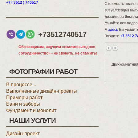
+7 ( 3512 ) 740517
Стоимость полного
визуализация инт
дизайнера
беспла
Узнайте все подр
А
здесь
Вы увидите
+73512740517
Звоните
+7 3512 7
Обзвонщикам, ищущим «взаимовыгодное
сотрудничество» - не звонить, не спамить!
Двухкомнатная
ФОТОГРАФИИ РАБОТ
В процессе...
Выполненные дизайн-проекты
Примеры работ
Бани и заборы
Фундамент и монолит
НАШИ УСЛУГИ
Дизайн-проект