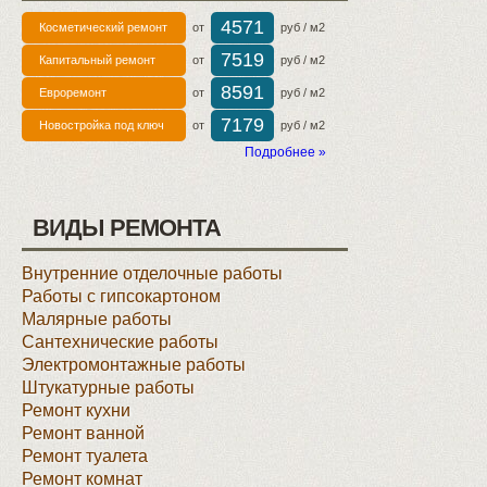
4571
Косметический ремонт
от
руб / м2
7519
Капитальный ремонт
от
руб / м2
8591
Евроремонт
от
руб / м2
7179
Новостройка под ключ
от
руб / м2
Подробнее »
ВИДЫ РЕМОНТА
Внутренние отделочные работы
Работы с гипсокартоном
Малярные работы
Сантехнические работы
Электромонтажные работы
Штукатурные работы
Ремонт кухни
Ремонт ванной
Ремонт туалета
Ремонт комнат